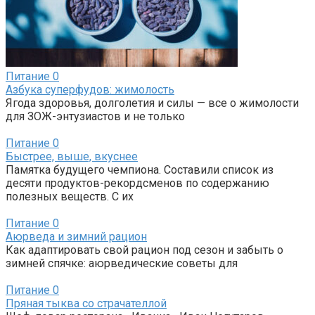
Питание
0
Азбука суперфудов: жимолость
Ягода здоровья, долголетия и силы — все о жимолости
для ЗОЖ-энтузиастов и не только
Питание
0
Быстрее, выше, вкуснее
Памятка будущего чемпиона. Составили список из
десяти продуктов-рекордсменов по содержанию
полезных веществ. С их
Питание
0
Аюрведа и зимний рацион
Как адаптировать свой рацион под сезон и забыть о
зимней спячке: аюрведические советы для
Питание
0
Пряная тыква со страчателлой