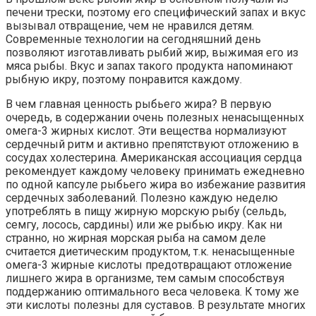
печени трески, поэтому его специфический запах и вкус
вызывал отвращение, чем не нравился детям.
Современные технологии на сегодняшний день
позволяют изготавливать рыбий жир, выжимая его из
мяса рыбы. Вкус и запах такого продукта напоминают
рыбную икру, поэтому понравится каждому.
В чем главная ценность рыбьего жира? В первую
очередь, в содержании очень полезных ненасыщенных
омега-3 жирных кислот. Эти вещества нормализуют
сердечный ритм и активно препятствуют отложению в
сосудах холестерина. Американская ассоциация сердца
рекомендует каждому человеку принимать ежедневно
по одной капсуле рыбьего жира во избежание развития
сердечных заболеваний. Полезно каждую неделю
употреблять в пищу жирную морскую рыбу (сельдь,
семгу, лосось, сардины) или же рыбью икру. Как ни
странно, но жирная морская рыба на самом деле
считается диетическим продуктом, т.к. ненасыщенные
омега-3 жирные кислоты предотвращают отложение
лишнего жира в организме, тем самым способствуя
поддержанию оптимального веса человека. К тому же
эти кислоты полезны для суставов. В результате многих