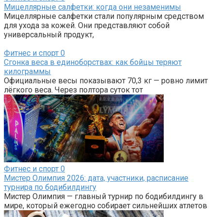
Мицеллярные салфетки: когда они незаменимы
Мицеллярные салфетки стали популярным средством
для ухода за кожей. Они представляют собой
универсальный продукт,
Фитнес и спорт
0
Сгонка веса в единоборствах: как бойцы теряют
килограммы
Официальные весы показывают 70,3 кг — ровно лимит
лёгкого веса. Через полтора суток тот
Фитнес и спорт
0
Мистер Олимпия 2026: дата, участники, расписание
турнира по бодибилдингу
Мистер Олимпия — главный турнир по бодибилдингу в
мире, который ежегодно собирает сильнейших атлетов