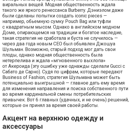
виральных вещей. Модная общественность ждала
такого же яркого ренессанса Burberry. Дэниэлом даже
были сделаны попытки создать iconic pieces —
например, обьемную сумку Pouch Bag или туфли
с квадратным мысом. Однако в английском модном
Доме, опирающемся на традиции и богатое наследие,
такая стратегия не сработала и буста не случилось —
через два года новым CEO был обьявлен Джошуа
Шульман. Возможно, старый подход мог дать свои
плоды, однако модная общественность была
нетерпелива и ждала «мгновенного выхлопа»
от Акероида (эту ошибку уже однажды сделали Gucci c
Сабато де Сарно). Судя по цифрам, которые передают
Business of Fashion, стратегия Шульмана может быть
потенциально выигрышной — главное дать ему время
для изменения направления и поиска собственного пути
во время кардинальной смены потребительских
привычек. Вот 6 главных (удачных, и не очень) решений,
которые он принял за время своей работы.
Акцент на верхнюю одежду и
аксессуары