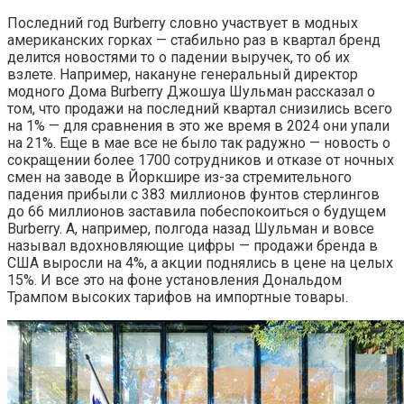
Последний год Burberry словно участвует в модных
американских горках — стабильно раз в квартал бренд
делится новостями то о падении выручек, то об их
взлете. Например, накануне генеральный директор
модного Дома Burberry Джошуа Шульман рассказал о
том, что продажи на последний квартал снизились всего
на 1% — для сравнения в это же время в 2024 они упали
на 21%. Еще в мае все не было так радужно — новость о
сокращении более 1700 сотрудников и отказе от ночных
смен на заводе в Йоркшире из-за стремительного
падения прибыли с 383 миллионов фунтов стерлингов
до 66 миллионов заставила побеспокоиться о будущем
Burberry. А, например, полгода назад Шульман и вовсе
называл вдохновляющие цифры — продажи бренда в
США выросли на 4%, а акции поднялись в цене на целых
15%. И все это на фоне установления Дональдом
Трампом высоких тарифов на импортные товары.