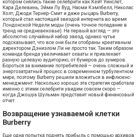
котором снялись такие селебрити как Кейт Уинслет,
Кара Делевинь, Эйми Лу Вуд, Наоми Кэмпбелл, Николас
Холт, Джоди Тернер-Смит и даже рыцарь Burberry,
который стал настоящей звездой интернета во время
Лондонской Недели моды (очень точное попадание в
тренд на средневековье). На первый взгляд — это
абсолютно случайный набор звезд, однако чутье
подсказывает, что все они были отобраны креативным
директором Дэниэлом Ли не просто так. Таким образом
команда бренда увеличивает охваты и привлекает
разную целевую аудиторию, от бумеров до зумеров.
Бороться за внимание потребителей — очень сложный и
энергозатратный процесс в современном турбулентном
мире, поэтому Burberry решили вложиться в инфлюенс-
менеджмент. Насколько хорошо эта стратегия сработала
именно с этими селебрити увидим совсем скоро —
когда Джошуа Шульман представит новый финансовый
отчет.
Возвращение узнаваемой клетки
Burberry
Еще одна попытка поднять прибыль с помощью архивов