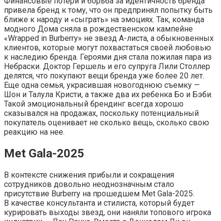
Финансовые потери и борьба за идентичность бренда
привела бренд к тому, что он предпринял попытку быть
ближе к народу и «сыграть» на эмоциях. Так, команда
модного Дома сняла в рождественском кампейне
«Wrapped in Burberry» не звезд А-листа, а обыкновенных
клиентов, которые могут похвастаться своей любовью
к наследию бренда. Героями дня стала пожилая пара из
Небраски. Доктор Гершель и его супруга Лили Столлер
делятся, что покупают вещи бренда уже более 20 лет.
Еще одна семья, украсившая новогоднюю съемку —
Шон и Талула Кристи, а также два их ребенка Бо и Бэби.
Такой эмоциональный брендинг всегда хорошо
сказывался на продажах, поскольку потенциальный
покупатель оценивает не сколько вещь, сколько свою
реакцию на нее.
Met Gala-2025
В контексте снижения прибыли и сокращения
сотрудников довольно неоднозначным стало
присутствие Burberry на прошедшем Met Gala-2025.
В качестве консультанта и стилиста, который будет
курировать выходы звезд, они наняли топового игрока