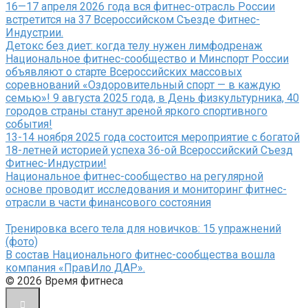
16—17 апреля 2026 года вся фитнес-отрасль России
встретится на 37 Всероссийском Съезде Фитнес-
Индустрии.
Детокс без диет: когда телу нужен лимфодренаж
Национальное фитнес-сообщество и Минспорт России
объявляют о старте Всероссийских массовых
соревнований «Оздоровительный спорт — в каждую
семью»! 9 августа 2025 года, в День физкультурника, 40
городов страны станут ареной яркого спортивного
события!
13-14 ноября 2025 года состоится мероприятие с богатой
18-летней историей успеха 36-ой Всероссийский Съезд
Фитнес-Индустрии!
Национальное фитнес-сообщество на регулярной
основе проводит исследования и мониторинг фитнес-
отрасли в части финансового состояния
Тренировка всего тела для новичков: 15 упражнений
(фото)
В состав Национального фитнес-сообщества вошла
компания «ПравИло ДАР».
© 2026 Время фитнеса