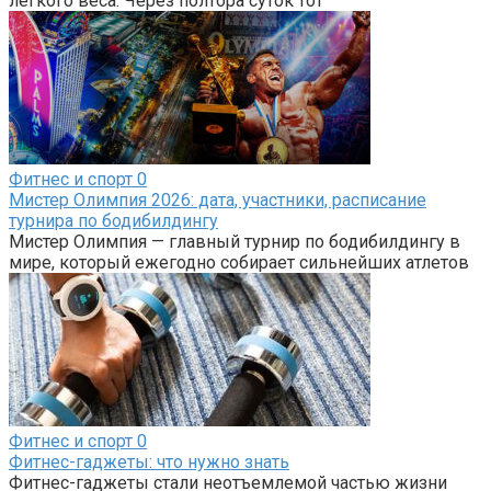
лёгкого веса. Через полтора суток тот
Фитнес и спорт
0
Мистер Олимпия 2026: дата, участники, расписание
турнира по бодибилдингу
Мистер Олимпия — главный турнир по бодибилдингу в
мире, который ежегодно собирает сильнейших атлетов
Фитнес и спорт
0
Фитнес-гаджеты: что нужно знать
Фитнес-гаджеты стали неотъемлемой частью жизни