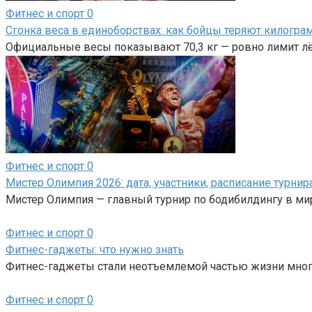
Фитнес и спорт
0
Сгонка веса в единоборствах: как бойцы теряют килогр
Официальные весы показывают 70,3 кг — ровно лимит лёг
Фитнес и спорт
0
Мистер Олимпия 2026: дата, участники, расписание турнир
Мистер Олимпия — главный турнир по бодибилдингу в ми
Фитнес и спорт
0
Фитнес-гаджеты: что нужно знать
Фитнес-гаджеты стали неотъемлемой частью жизни мног
Фитнес и спорт
0