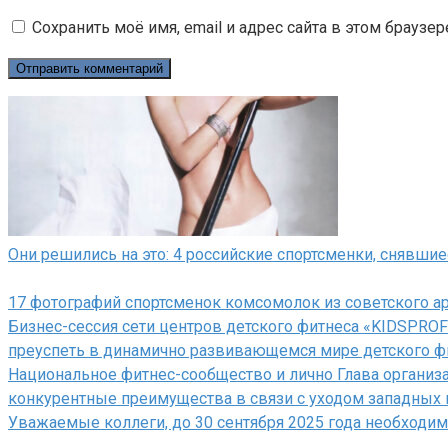
Сохранить моё имя, email и адрес сайта в этом брауз
Они решились на это: 4 российские спортсменки, снявшие
17 фотографий спортсменок комсомолок из советского а
Бизнес-сессия сети центров детского фитнеса «KIDSPROF
преуспеть в динамично развивающемся мире детского ф
Национальное фитнес-сообщество и лично Глава организ
конкурентные преимущества в связи с уходом западных 
Уважаемые коллеги, до 30 сентября 2025 года необходи