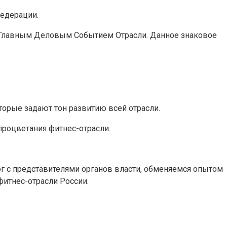
Федерации.
ан Главным Деловым Событием Отрасли. Данное знаковое
торые задают тон развитию всей отрасли.
 процветания фитнес-отрасли.
г с представителями органов власти, обменяемся опытом
фитнес-отрасли России.