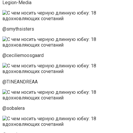
Legion-Media
@smythsisters
@ceciliemoosgaard
@TINEANDREAA
@sobalera