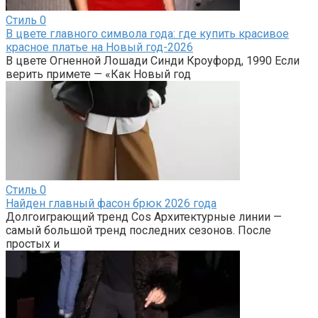
Стиль
0
В цвете главного символа года: где купить красивое
красное платье на Новый год-2026
В цвете Огненной Лошади Синди Кроуфорд, 1990 Если
верить примете — «Как Новый год
Стиль
0
Найден главный фасон брюк 2026 года
Долгоиграющий тренд Cos Архитектурные линии —
самый большой тренд последних сезонов. После
простых и