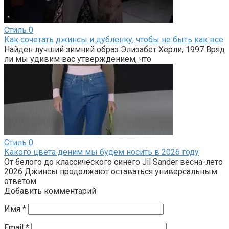
Стиль
0
Как сочетать джинсы и дубленку, чтобы не быть как все
Найден лучший зимний образ Элизабет Херли, 1997 Вряд
ли мы удивим вас утверждением, что
Стиль
0
Какого цвета деним мы будем носить в 2026 году
От белого до классического синего Jil Sander весна-лето
2026 Джинсы продолжают оставаться универсальным
ответом
Добавить комментарий
Имя
*
Email
*