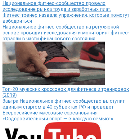
Национальное фитнес-сообщество провело
исследование рынка труда и заработных плат.
Фитнес-тренер назвала упражнения, которые помогут
взбодриться
Национальное фитнес-сообщество на регулярной
основе проводит исследования и мониторинг фитнес-
отрасли в части финансового состояния
Топ-20 мужских кроссовок для фитнеса и тренировок
(2019)
Завтра Национальное фитнес-сообщество выступит
единым стартом в 40 субъектах РФ и проведет
Всероссийские массовые соревнования
«Оздоровительный спорт — в каждую семью!».