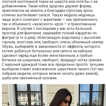
плотной костюмной ткани из шерсти или хотя бы с ее
добавлением. Такая юбка здорово держит форму,
практически не мнется, а благодаря строгому крою
отлично вытягивает силуэт. Такую модель модницы
чаще всего сочетают с жакетами — как приталенного,
так и объемного «мужского» кроя — и трикотажным
верхом. В случае с последним у вас есть большой
простор для фантазии: надевайте тонкий кардиган по
фигуре (а то и два), облегающую водолазку с высоким
горлом, лонгслив или, наоборот, очень объемный свитер.
Обувь, выбирайте в зависимости от эффекта, которого
хотите добиться: ботильоны или сапоги на каблуке
сделают наряд еще более женственным, а грубые
ботинки на шнуровке, наоборот, придадут нотку гранжа.
С верхней одеждой тоже все предельно просто: лучшим
выбором станет классическое шерстяное пальто (тут мы
собрали модели, которые можно носить даже зимой),
шуба или лаконичный пуховик.