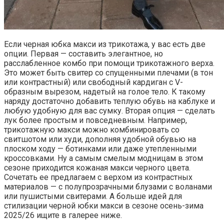
Если черная юбка макси из трикотажа, у вас есть две
опции. Первая — составить элегантное, но
расслабленное комбо при помощи трикотажного верха.
Это может быть свитер со спущенными плечами (в тон
или контрастный) или свободный кардиган с V-
образным вырезом, надетый на голое тело. К такому
наряду достаточно добавить теплую обувь на каблуке и
любую удобную для вас сумку. Вторая опция — сделать
лук более простым и повседневным. Например,
трикотажную макси можно комбинировать со
свитшотом или худи, дополняя удобной обувью на
плоском ходу — ботинками или даже утепленными
кроссовками. Ну а самым смелым модницам в этом
сезоне приходится кожаная макси черного цвета.
Сочетать ее предлагаем с верхом из контрастных
материалов — с полупрозрачными блузами с воланами
или пушистыми свитерами. А больше идей для
стилизации черной юбки макси в сезоне осень-зима
2025/26 ищите в галерее ниже.