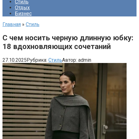
Стиль
Отдых
Бизнес
Главная
»
Стиль
C чем носить черную длинную юбку:
18 вдохновляющих сочетаний
27.10.2025
Рубрика:
Стиль
Автор:
admin