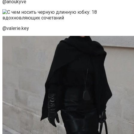
@anoukyve
@valerie.key