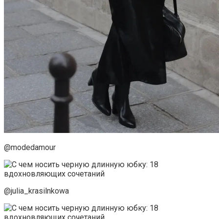
@modedamour
@julia_krasilnkowa