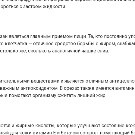
ороться с застоем жидкости.
ан являться главным приемом пищи. Те, кто постоянно упо
акже клетчатка — отличное средство борьбы с жиром, снабж
столько же, сколько в аналогичной чашке слив.
питательными веществами и является отличным антицеллю
 важным антиоксидантом. В орехах также имеется витамин
рые помогают организму сжигать лишний жир.
меются и жирные кислоты, которые улучшают состояние ко
ный для кожи витамин Е и бета-ситостерол, помогающий б