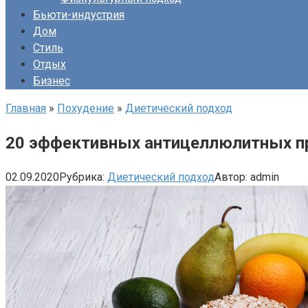
Бьюти-индустрия
Дом
Стиль
Отдых
Бизнес
Главная
»
Похудение
»
Диетический подход
20 эффективных антицеллюлитных п
02.09.2020
Рубрика:
Диетический подход
Автор:
admin