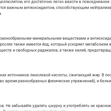
целлюлитом, его достаточно легко ввести в повседневное 
ется важным антиоксидантом, способствующим нейтрализац
.
аты разнообразными минеральными веществами и антиоксид
ослях также имеется йод, который ускоряет метаболизм и
еств и свободных радикалов, а также калий, предотвращ
их источников линолевой кислоты, сжигающий жир. В пос
о время разнообразных физических упражнений), и белки,
 Не забывайте удалять шкурку и употреблять не красное, 