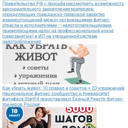
Правительство РФ с просьба рассмотреть возможность
законодательного закрепления критериев,
определяющих гражданско-правовой характер
взаимоотношений между организациями фитнес-
отрасли и исполнителями — налогоплательщиками,
применяющими налог на профессиональный доход
(самозанятые) и ИП на упрощенной системе
налогообложения.
Как убрать живот: 10 правил и советов + 20 упражнений
Национальное фитнес-сообщество и Университет
фитнфеса StartFit представляют Единый Реестр Фитнес-
тренеров России!