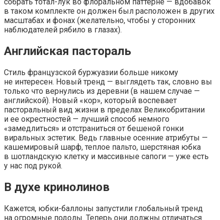
собрать тотал-лук во флоральном паттерне — вдобавок
в таком комплекте он должен был расположен в других
масштабах и фонах (желательно, чтобы у сторонних
наблюдателей рябило в глазах).
Английская пастораль
Стиль французской буржуазии больше никому
не интересен. Новый тренд — выглядеть так, словно вы
только что вернулись из деревни (в нашем случае —
английской). Новый «кор», который воспевает
пасторальный вид жизни в пределах Великобритании
и ее окрестностей — лучший способ немного
«замедлиться» и отстраниться от бешеной гонки
виральных эстетик. Ведь главные осенние атрибуты —
кашемировый шарф, теплое пальто, шерстяная юбка
в шотландскую клетку и массивные сапоги — уже есть
у нас под рукой.
В духе кринолинов
Кажется, юбки-баллоны запустили глобальный тренд
на огромные подолы. Теперь они должны отличаться