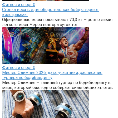
Фитнес и спорт
0
Сгонка веса в единоборствах: как бойцы теряют
килограммы
Официальные весы показывают 70,3 кг — ровно лимит
лёгкого веса. Через полтора суток тот
Фитнес и спорт
0
Мистер Олимпия 2026: дата, участники, расписание
турнира по бодибилдингу
Мистер Олимпия — главный турнир по бодибилдингу в
мире, который ежегодно собирает сильнейших атлетов