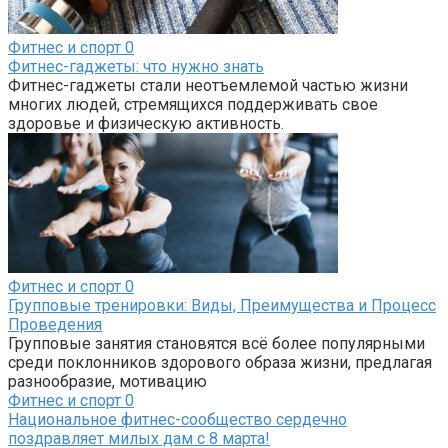
Фитнес и спорт
0
Фитнес-гаджеты: что нужно знать
Фитнес-гаджеты стали неотъемлемой частью жизни
многих людей, стремящихся поддерживать свое
здоровье и физическую активность.
Фитнес и спорт
0
Групповые тренировки: Виды, Преимущества и Процесс
Проведения
Групповые занятия становятся всё более популярными
среди поклонников здорового образа жизни, предлагая
разнообразие, мотивацию
Фитнес и спорт
0
Национальное фитнес-сообщество сердечно
поздравляет милых дам с 8 марта!