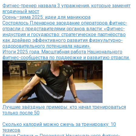
Фитнес-тренер назвала 3 упражнения, которые заменят
ягодичный мост
Осень–зима 2025: идеи для маникюра
Состоялось Пленарное заседание операторов фитнес-
отрасли с представителями органов власти: «Фитнес-
индустрия и государство: стратегическое партнёрство
как драйвер эффективного развития физкультурно-
оздоровительного потенциала нации».
Итоги 2025 года. Масштабная работа Национального
фитнес-сообщества по поддержке и развитию отрасли.
Лучшие звёздные примеры: кто начал тренироваться
только после 50
Сколько калорий можно сжечь за тренировку: 10
тезисов
Елена Силина — Президент Национального фитнес-