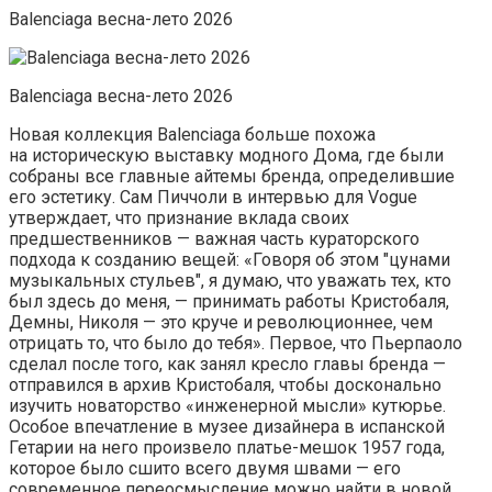
Balenсiaga весна-лето 2026
Balenсiaga весна-лето 2026
Новая коллекция Balenciaga больше похожа
на историческую выставку модного Дома, где были
собраны все главные айтемы бренда, определившие
его эстетику. Сам Пиччоли в интервью для Vogue
утверждает, что признание вклада своих
предшественников — важная часть кураторского
подхода к созданию вещей: «Говоря об этом "цунами
музыкальных стульев", я думаю, что уважать тех, кто
был здесь до меня, — принимать работы Кристобаля,
Демны, Николя — это круче и революционнее, чем
отрицать то, что было до тебя». Первое, что Пьерпаоло
сделал после того, как занял кресло главы бренда —
отправился в архив Кристобаля, чтобы досконально
изучить новаторство «инженерной мысли» кутюрье.
Особое впечатление в музее дизайнера в испанской
Гетарии на него произвело платье-мешок 1957 года,
которое было сшито всего двумя швами — его
современное переосмысление можно найти в новой