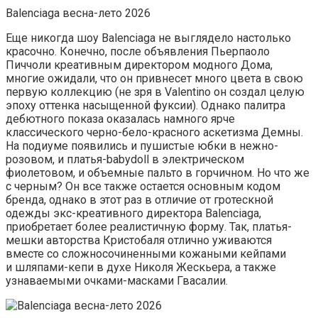
Balenсiaga весна-лето 2026
Еще никогда шоу Balenciaga не выглядело настолько
красочно. Конечно, после объявления Пьерпаоло
Пиччоли креативным директором модного Дома,
многие ожидали, что он привнесет много цвета в свою
первую коллекцию (не зря в Valentino он создал целую
эпоху оттенка насыщенной фуксии). Однако палитра
дебютного показа оказалась намного ярче
классического черно-бело-красного аскетизма Демны.
На подиуме появились и пушистые юбки в нежно-
розовом, и платья-babydoll в электрическом
фиолетовом, и объемные пальто в горчичном. Но что же
с черным? Он все также остается основным кодом
бренда, однако в этот раз в отличие от гротескной
одежды экс-креативного директора Balenciaga,
приобретает более реалистичную форму. Так, платья-
мешки авторства Кристобаля отлично уживаются
вместе со сложносочиненными кожаными кейпами
и шляпами-кепи в духе Николя Жескьера, а также
узнаваемыми очками-масками Гвасалии.