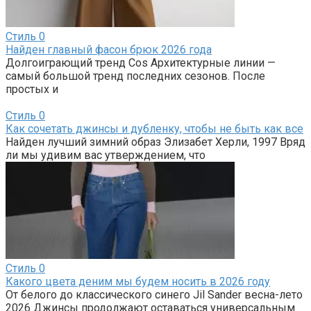
Стиль
0
Найден главный фасон брюк 2026 года
Долгоиграющий тренд Cos Архитектурные линии —
самый большой тренд последних сезонов. После
простых и
Стиль
0
Как сочетать джинсы и дубленку, чтобы не быть как все
Найден лучший зимний образ Элизабет Херли, 1997 Вряд
ли мы удивим вас утверждением, что
Стиль
0
Какого цвета деним мы будем носить в 2026 году
От белого до классического синего Jil Sander весна-лето
2026 Джинсы продолжают оставаться универсальным