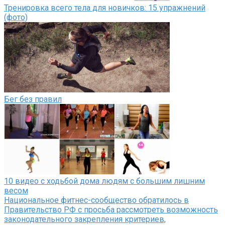
Тренировка всего тела для новичков: 15 упражнений
(фото)
Бег без правил
10 видео с ходьбой дома людям с большим лишним
весом
Национальное фитнес-сообщество обратилось в
Правительство РФ с просьба рассмотреть возможность
законодательного закрепления критериев,