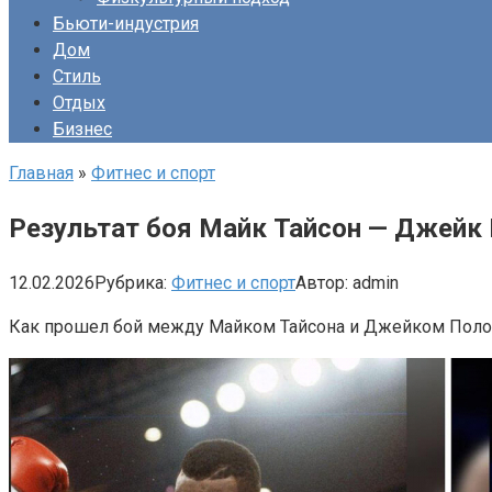
Бьюти-индустрия
Дом
Стиль
Отдых
Бизнес
Главная
»
Фитнес и спорт
Результат боя Майк Тайсон — Джейк 
12.02.2026
Рубрика:
Фитнес и спорт
Автор:
admin
Как прошел бой между Майком Тайсона и Джейком Полом?