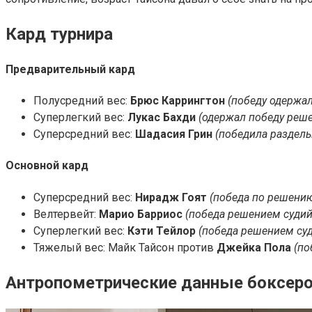
Кард турнира
Предварительный кард
Полусредний вес:
Брюс Каррингтон
(победу одержа
Суперлегкий вес:
Лукас Бахди
(одержал победу реш
Суперсредний вес:
Шадасия Грин
(победила раздел
Основной кард
Суперсредний вес:
Нирадж Гоят
(победа по решению
Велтервейт:
Марио Барриос
(победа решением судий
Суперлегкий вес:
Кэти Тейлор
(победа решением су
Тяжелый вес: Майк Тайсон против
Джейка Пола
(по
Антропометрические данные боксер