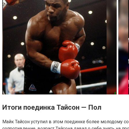
Итоги поединка Тайсон — Пол
Майк Тайсон уступил в этом поединке более молодому со
сопротивление, возраст Тайсона давал о себе знать на п