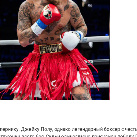
пернику, Джейку Полу, однако легендарный боксер с чест
ротяжении всего боя. Судьи единогласно присудили победу