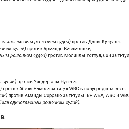
л единогласным решением судей)
против Даны Кулуэлл;
ением судей)
против Армандо Касамоники;
ьным решением судей)
против Мелинды Уотпул, бой за титу
 судий)
против Уиндерсона Нунеса;
)
против Абеля Рамоса за титул WBC в полусреднем весе;
дий)
против Аманды Серрано за титулы IBF, WBA, WBC и WB
беда единогласным решением судий)
.
ов