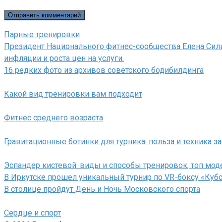
Парные тренировки
Президент Национального фитнес-сообщества Елена Силин
инфляции и роста цен на услуги.
16 редких фото из архивов советского бодибилдинга
Какой вид тренировки вам подходит
Фитнес среднего возраста
Гравитационные ботинки для турника: польза и техника з
Эспандер кистевой: виды и способы тренировок, топ мод
В Иркутске прошел уникальный турнир по VR-боксу «Куб
В столице пройдут День и Ночь Московского спорта
Сердце и спорт