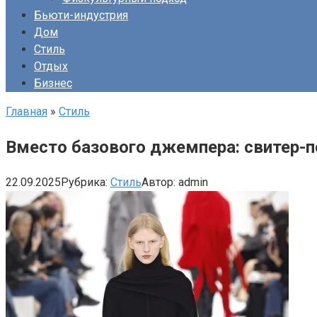
Бьюти-индустрия
Дом
Стиль
Отдых
Бизнес
Главная
»
Стиль
Вместо базового джемпера: свитер-п
22.09.2025
Рубрика:
Стиль
Автор:
admin