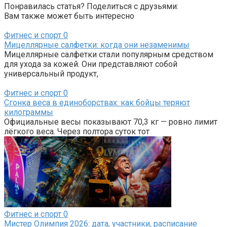
Понравилась статья? Поделиться с друзьями:
Вам также может быть интересно
Фитнес и спорт
0
Мицеллярные салфетки: когда они незаменимы
Мицеллярные салфетки стали популярным средством
для ухода за кожей. Они представляют собой
универсальный продукт,
Фитнес и спорт
0
Сгонка веса в единоборствах: как бойцы теряют
килограммы
Официальные весы показывают 70,3 кг — ровно лимит
лёгкого веса. Через полтора суток тот
Фитнес и спорт
0
Мистер Олимпия 2026: дата, участники, расписание