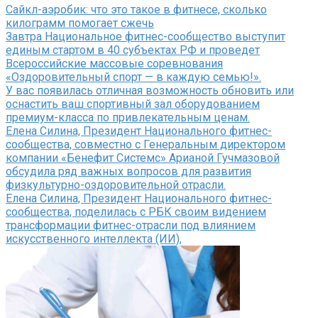
Сайкл-аэробик: что это такое в фитнесе, сколько
килограмм помогает сжечь
Завтра Национальное фитнес-сообщество выступит
единым стартом в 40 субъектах РФ и проведет
Всероссийские массовые соревнования
«Оздоровительный спорт — в каждую семью!».
У вас появилась отличная возможность обновить или
оснастить ваш спортивный зал оборудованием
премиум-класса по привлекательным ценам.
Елена Силина, Президент Национального фитнес-
сообщества, совместно с Генеральным директором
компании «Бенефит Системс» Арианой Гучмазовой
обсудила ряд важных вопросов для развития
физкультурно-оздоровительной отрасли.
Елена Силина, Президент Национального фитнес-
сообщества, поделилась с РБК своим видением
трансформации фитнес-отрасли под влиянием
искусственного интеллекта (ИИ),