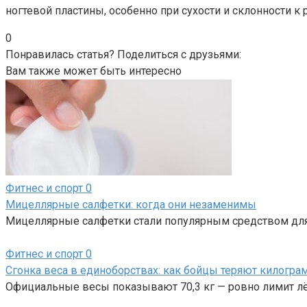
ногтевой пластины, особенно при сухости и склонности к
0
Понравилась статья? Поделиться с друзьями:
Вам также может быть интересно
Фитнес и спорт
0
Мицеллярные салфетки: когда они незаменимы
Мицеллярные салфетки стали популярным средством для 
Фитнес и спорт
0
Сгонка веса в единоборствах: как бойцы теряют килогр
Официальные весы показывают 70,3 кг — ровно лимит лёг