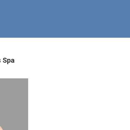
s Spa