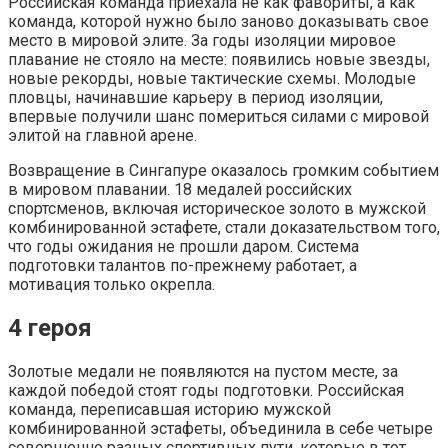
Российская команда приехала не как фавориты, а как
команда, которой нужно было заново доказывать свое
место в мировой элите. За годы изоляции мировое
плавание не стояло на месте: появились новые звезды,
новые рекорды, новые тактические схемы. Молодые
пловцы, начинавшие карьеру в период изоляции,
впервые получили шанс помериться силами с мировой
элитой на главной арене.
Возвращение в Сингапуре оказалось громким событием
в мировом плавании. 18 медалей российских
спортсменов, включая историческое золото в мужской
комбинированной эстафете, стали доказательством того,
что годы ожидания не прошли даром. Система
подготовки талантов по-прежнему работает, а
мотивация только окрепла.
4 героя
Золотые медали не появляются на пустом месте, за
каждой победой стоят годы подготовки. Российская
команда, переписавшая историю мужской
комбинированной эстафеты, объединила в себе четыре
совершенно разных спортивных пути, которые в тот