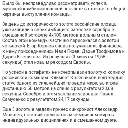
Было бы несправедливо рассматривать успех в
мужской комбинированной эстафете в отрыве от общей
картины выступления команды.
За день до исторического золота российские пловцы
уже заявили о своих амбициях, завоевав серебро в
смешанной эстафете 4х100 метров вольным стилем.
Состав этой команды частично пересекался с золотой
четверкой: Егор Корнев снова получил роль финишера,
к нему присоединились Иван Гирев, Дарья Трофимова и
Дарья Клепикова. Их результат (3 минуты 19,68
секунды) стал новым рекордом Европы.
Но успехи в эстафетах не исчерпывали золотую копилку
российской команды. Климент Колесников подтвердил
статус одного из сильнейших пловцов мира, выиграв
дистанцию 50 метров на спине с результатом 23,68
секунды. Серебро в этом заплыве завоевал Павел
Самусенко с результатом 24,17 секунды.
Еще 3 золотые медали принес синхронист Александр
Мальцев, ставший трехкратным чемпионом мира в
индивидуальных дисциплинах и в смешанном дуэте.