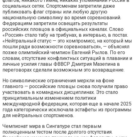
флагов, никакого гимна, никаких упоминаний России в
социальных сетях. Спортсменам запретили даже
публиковать флаг страны или любую другую
национальную символику во время соревнований.
Федерациям запретили освещать результаты
российских пловцов в официальных каналах. Слово
«Россия» стало табу на трибунах, в интервью, в постах.
«Нейтральный статус — это компромисс, на который мы
пошли ради возможности соревноваться», — объяснял
позже олимпийский чемпион Евгений Рылов. По его
словам, отсутствие конфликтных ситуаций в плавании и
личные усилия главы ФВВСР Дмитрия Мазепина в
переговорах сделали возможным это возвращение.
Но символические ограничения меркли на фоне
главного — российские пловцы снова получили право
участвовать в командных дисциплинах. Это стало
принципиальным изменением политики
международной федерации, которая еще в начале 2025
года категорически исключала эстафеты из программы
для нейтральных спортсменов.
Чемпионат мира в Сингапуре стал первым
полноценным тестом после долгого отсутствия.