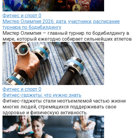
Фитнес и спорт
0
Мистер Олимпия 2026: дата, участники, расписание
турнира по бодибилдингу
Мистер Олимпия — главный турнир по бодибилдингу в
мире, который ежегодно собирает сильнейших атлетов
Фитнес и спорт
0
Фитнес-гаджеты: что нужно знать
Фитнес-гаджеты стали неотъемлемой частью жизни
многих людей, стремящихся поддерживать свое
здоровье и физическую активность.