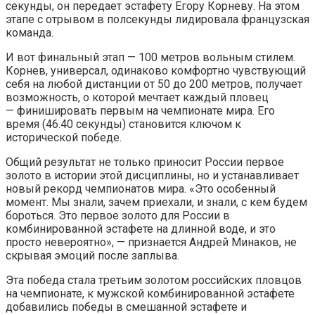
секунды, он передает эстафету Егору Корневу. На этом
этапе с отрывом в полсекунды лидировала французская
команда.
И вот финальный этап — 100 метров вольным стилем.
Корнев, универсал, одинаково комфортно чувствующий
себя на любой дистанции от 50 до 200 метров, получает
возможность, о которой мечтает каждый пловец
— финишировать первым на чемпионате мира. Его
время (46.40 секунды) становится ключом к
исторической победе.
Общий результат не только приносит России первое
золото в истории этой дисциплины, но и устанавливает
новый рекорд чемпионатов мира. «Это особенный
момент. Мы знали, зачем приехали, и знали, с кем будем
бороться. Это первое золото для России в
комбинированной эстафете на длинной воде, и это
просто невероятно», — признается Андрей Минаков, не
скрывая эмоций после заплыва.
Эта победа стала третьим золотом российских пловцов
на чемпионате, к мужской комбинированной эстафете
добавились победы в смешанной эстафете и