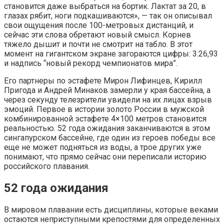
становится даже выбраться на бортик. Лактат за 20, в
глазах рябит, ноги подкашиваются», — так он описывал
свои ощущения после 100-метровых дистанций, и
сейчас эти слова обретают новый смысл. Корнев
тяжело дышит и почти не смотрит на табло. В этот
момент на гигантском экране загораются цифры: 3:26,93
и надпись “новый рекорд чемпионатов мира”.
Его партнеры по эстафете Мирон Лифинцев, Кирилл
Пригода и Андрей Минаков замерли у края бассейна, а
через секунду телезрители увидели на их лицах взрыв
эмоций. Первое в истории золото России в мужской
комбинированной эстафете 4×100 метров становится
реальностью. 52 года ожидания заканчиваются в этом
сингапурском бассейне, где один из героев победы все
еще не может подняться из воды, а трое других уже
понимают, что прямо сейчас они переписали историю
российского плавания.
52 года ожидания
В мировом плавании есть дисциплины, которые веками
остаются неприступными крепостями для определенных