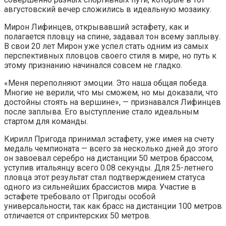
августовский вечер сложились в идеальную мозаику.
Мирон Лифинцев, открывавший эстафету, как и
полагается пловцу на спине, задавал тон всему заплыву.
В свои 20 лет Мирон уже успел стать одним из самых
перспективных пловцов своего стиля в мире, но путь к
этому признанию начинался совсем не гладко.
«Меня переполняют эмоции. Это наша общая победа.
Многие не верили, что мы сможем, но мы доказали, что
достойны стоять на вершине», — признавался Лифинцев
после заплыва. Его выступление стало идеальным
стартом для команды.
Кирилл Пригода принимал эстафету, уже имея на счету
медаль чемпионата — всего за несколько дней до этого
он завоевал серебро на дистанции 50 метров брассом,
уступив итальянцу всего 0.08 секунды. Для 25-летнего
пловца этот результат стал подтверждением статуса
одного из сильнейших брассистов мира. Участие в
эстафете требовало от Пригоды особой
универсальности, так как брасс на дистанции 100 метров
отличается от спринтерских 50 метров.