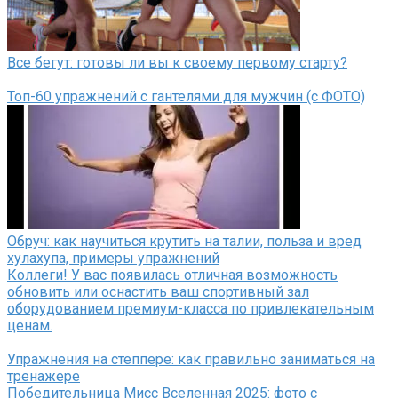
Все бегут: готовы ли вы к своему первому старту?
Топ-60 упражнений с гантелями для мужчин (с ФОТО)
Обруч: как научиться крутить на талии, польза и вред
хулахупа, примеры упражнений
Коллеги! У вас появилась отличная возможность
обновить или оснастить ваш спортивный зал
оборудованием премиум-класса по привлекательным
ценам.
Упражнения на степпере: как правильно заниматься на
тренажере
Победительница Мисс Вселенная 2025: фото с