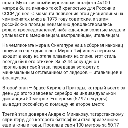
стран. Мужская комбинированная эстафета 4×100
метров была именно такой крепостью для России и
СССР до нее. С момента появления этой дисциплины на
чемпионатах мира в 1973 году советские, а затем
российские пловцы неизменно довольствовались
ролью преследователей, наблюдая, как золотые медали
уплывают к американцам, австралийцам, итальянцам.
На чемпионате мира в Сингапуре наша сборная наконец
получила еще один шанс. Мирон Лифинцев первым
входит в воду на этапе плавания на спине, этот стиль
всегда был его стихией. За 52.44 секунды он
проплывает свой этап, передавая эстафету с
минимальным отставанием от лидеров — итальянцев и
французов.
Второй этап — брасс Кирилла Пригоды, который всего за
день до этого завоевал серебро на индивидуальной
дистанции 50 метров. Его время (57.92 секунды)
выводит российскую команду на второе место.
Третий этап доверен Андрею Минакову, татарстанскому
спринтеру, для которого баттерфляй стал призванием
еще в юные годы. Проплыв свои 100 метров за 50.17