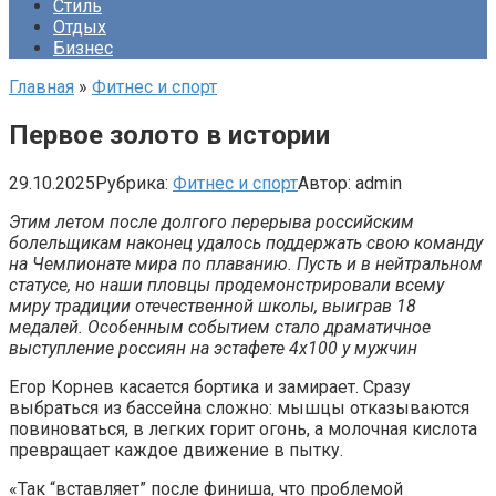
Стиль
Отдых
Бизнес
Главная
»
Фитнес и спорт
Первое золото в истории
29.10.2025
Рубрика:
Фитнес и спорт
Автор:
admin
Этим летом после долгого перерыва российским
болельщикам наконец удалось поддержать свою команду
на Чемпионате мира по плаванию. Пусть и в нейтральном
статусе, но наши пловцы продемонстрировали всему
миру традиции отечественной школы, выиграв 18
медалей. Особенным событием стало драматичное
выступление россиян на эстафете 4х100 у мужчин
Егор Корнев касается бортика и замирает. Сразу
выбраться из бассейна сложно: мышцы отказываются
повиноваться, в легких горит огонь, а молочная кислота
превращает каждое движение в пытку.
«Так “вставляет” после финиша, что проблемой