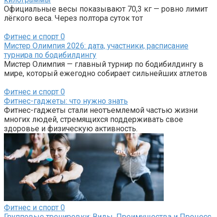
Официальные весы показывают 70,3 кг — ровно лимит
лёгкого веса. Через полтора суток тот
Фитнес и спорт
0
Мистер Олимпия 2026: дата, участники, расписание
турнира по бодибилдингу
Мистер Олимпия — главный турнир по бодибилдингу в
мире, который ежегодно собирает сильнейших атлетов
Фитнес и спорт
0
Фитнес-гаджеты: что нужно знать
Фитнес-гаджеты стали неотъемлемой частью жизни
многих людей, стремящихся поддерживать свое
здоровье и физическую активность.
Фитнес и спорт
0
Групповые тренировки: Виды, Преимущества и Процесс