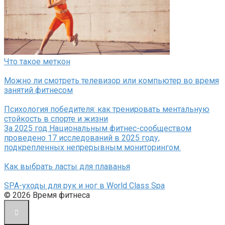
Что такое меткон
Можно ли смотреть телевизор или компьютер во время
занятий фитнесом
Психология победителя: как тренировать ментальную
стойкость в спорте и жизни
За 2025 год Национальным фитнес-сообществом
проведено 17 исследований в 2025 году,
подкрепленных непрерывным мониторингом.
Как выбрать ласты для плаванья
SPA-уходы для рук и ног в World Class Spa
© 2026 Время фитнеса