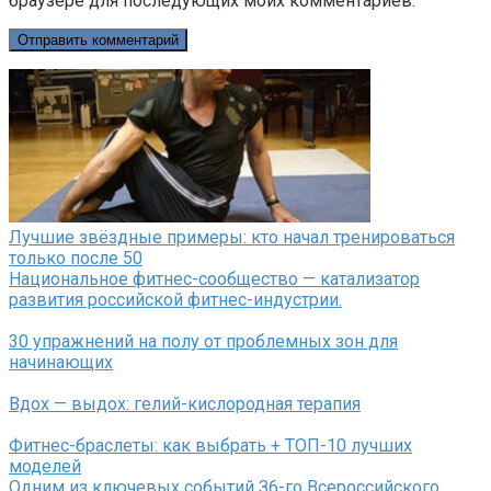
браузере для последующих моих комментариев.
Лучшие звёздные примеры: кто начал тренироваться
только после 50
Национальное фитнес-сообщество — катализатор
развития российской фитнес-индустрии.
30 упражнений на полу от проблемных зон для
начинающих
Вдох — выдох: гелий-кислородная терапия
Фитнес-браслеты: как выбрать + ТОП-10 лучших
моделей
Одним из ключевых событий З6-го Всероссийского