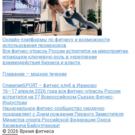
Онлайн-платформы по фитнесу и возможности
использования промокодов
Вся фитнес-отрасль России встретится на мероприятии,
играющем ключевую роль в укреплении
взаимодействия бизнеса и власти.
Плавание — модное течение
ОлимпияSPORT – фитнес клуб в Иваново
16—17 апреля 2026 года вся фитнес-отрасль России
встретится на 37 Всероссийском Съезде Фитнес-
Индустрии
Национальное фитнес-сообщество сердечно
поздравляет с Днем рождения Первого Заместителя
Министра спорта Российской Федерации Одеса
Хасаевича Байсултанова!
© 2026 Время фитнеса