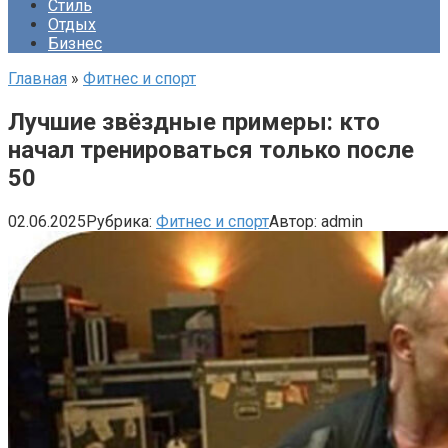
Стиль
Отдых
Бизнес
Главная
»
Фитнес и спорт
Лучшие звёздные примеры: кто
начал тренироваться только после
50
02.06.2025
Рубрика:
Фитнес и спорт
Автор:
admin