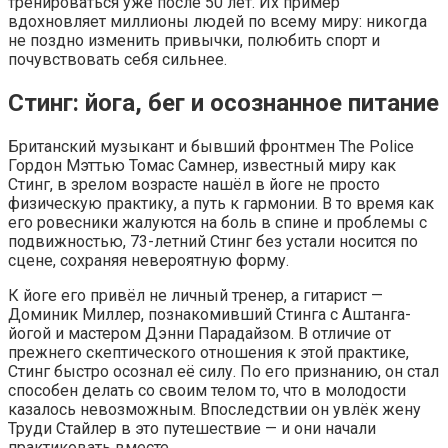
тренироваться уже после 50 лет. Их пример
вдохновляет миллионы людей по всему миру: никогда
не поздно изменить привычки, полюбить спорт и
почувствовать себя сильнее.
Стинг: йога, бег и осознанное питание
Британский музыкант и бывший фронтмен The Police
Гордон Мэттью Томас Самнер, известный миру как
Стинг, в зрелом возрасте нашёл в йоге не просто
физическую практику, а путь к гармонии. В то время как
его ровесники жалуются на боль в спине и проблемы с
подвижностью, 73-летний Стинг без устали носится по
сцене, сохраняя невероятную форму.
К йоге его привёл не личный тренер, а гитарист —
Доминик Миллер, познакомивший Стинга с Аштанга-
йогой и мастером Дэнни Парадайзом. В отличие от
прежнего скептического отношения к этой практике,
Стинг быстро осознал её силу. По его признанию, он стал
способен делать со своим телом то, что в молодости
казалось невозможным. Впоследствии он увлёк жену
Труди Стайлер в это путешествие — и они начали
практиковать вместе.