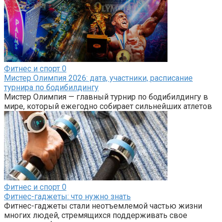
Фитнес и спорт
0
Мистер Олимпия 2026: дата, участники, расписание
турнира по бодибилдингу
Мистер Олимпия — главный турнир по бодибилдингу в
мире, который ежегодно собирает сильнейших атлетов
Фитнес и спорт
0
Фитнес-гаджеты: что нужно знать
Фитнес-гаджеты стали неотъемлемой частью жизни
многих людей, стремящихся поддерживать свое