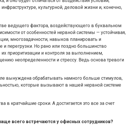
, и оно будет отличаться от воздействия условий,
инфраструктуре, культурной, деловой жизни и, конечно,
стве ведущего фактора, воздействующего в буквальном
симости от особенностей нервной системы — устойчивая,
ции, многозадачности, навыков планировать и
е и перегрузки. Но рано или поздно большинство
 их приоритизации и контроля за выполнением,
ению неопределенности и стрессу. Ведь основа тревоги
оле вынуждена обрабатывать намного больше стимулов,
ельностью, которые вызывают в нашей нервной системе
 в кратчайшие сроки. А достигается это все за счет
 чаще всего встречаются у офисных сотрудников?