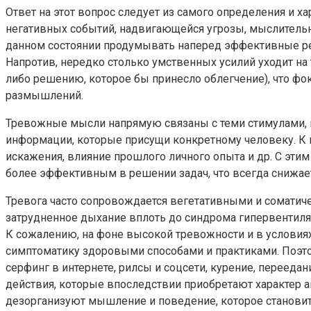
Ответ на этот вопрос следует из самого определения и 
негативных событий, надвигающейся угрозы, мыслительн
данном состоянии продумывать наперед эффективные реш
Напротив, нередко столько умственных усилий уходит на
либо решению, которое бы принесло облегчение), что фок
размышлений.
Тревожные мысли напрямую связаны с теми стимулами, к
информации, которые присущи конкретному человеку. К 
искажения, влияние прошлого личного опыта и др. С эт
более эффективным в решении задач, что всегда снижает
Тревога часто сопровождается вегетативными и соматиче
затрудненное дыхание вплоть до синдрома гипервентиля
К сожалению, на фоне высокой тревожности и в условиях
симптоматику здоровыми способами и практиками. Поэто
серфинг в интернете, рилсы и соцсети, курение, переед
действия, которые впоследствии приобретают характер 
дезорганизуют мышление и поведение, которое становит