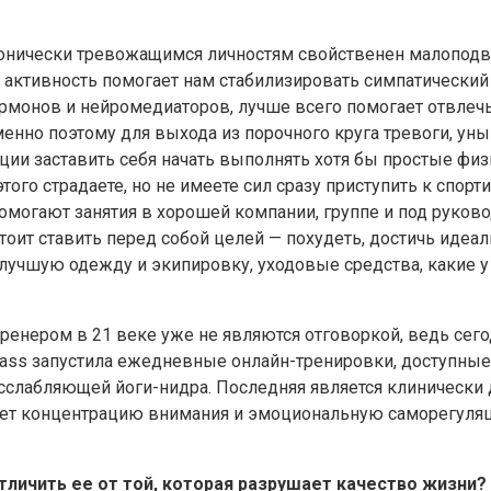
онически тревожащимся личностям свойственен малопод
я активность помогает нам стабилизировать симпатически
рмонов и нейромедиаторов, лучше всего помогает отвлечь
менно поэтому для выхода из порочного круга тревоги, ун
и заставить себя начать выполнять хотя бы простые физ
ого страдаете, но не имеете сил сразу приступить к спорт
 помогают занятия в хорошей компании, группе и под рук
стоит ставить перед собой целей — похудеть, достичь иде
лучшую одежду и экипировку, уходовые средства, какие у
ренером в 21 веке уже не являются отговоркой, ведь сег
Class запустила ежедневные онлайн-тренировки, доступны
сслабляющей йоги-нидра. Последняя является клинически 
ает концентрацию внимания и эмоциональную саморегуляци
отличить ее от той, которая разрушает качество жизни?