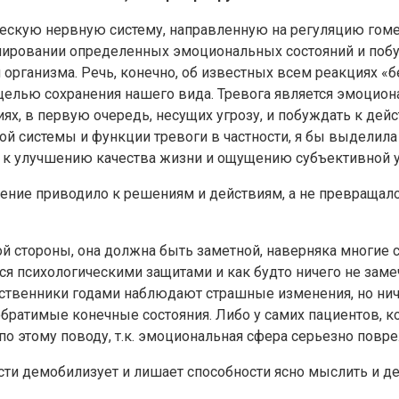
скую нервную систему, направленную на регуляцию гомео
ормировании определенных эмоциональных состояний и по
рганизма. Речь, конечно, об известных всем реакциях «бе
с целью сохранения нашего вида. Тревога является эмоци
х, в первую очередь, несущих угрозу, и побуждать к дей
ой системы и функции тревоги в частности, я бы выдели
ит к улучшению качества жизни и ощущению субъективной
ение приводило к решениям и действиям, а не превращало
ой стороны, она должна быть заметной, наверняка многие
ся психологическими защитами и как будто ничего не заме
дственники годами наблюдают страшные изменения, но нич
обратимые конечные состояния. Либо у самих пациентов, к
о этому поводу, т.к. эмоциональная сфера серьезно повр
ти демобилизует и лишает способности ясно мыслить и де