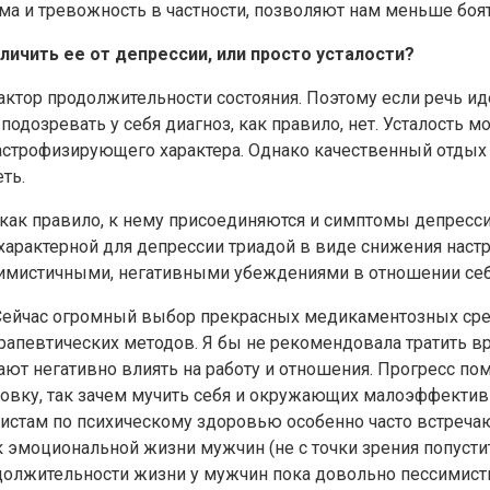
ема и тревожность в частности, позволяют нам меньше боять
ичить ее от депрессии, или просто усталости?
ктор продолжительности состояния. Поэтому если речь ид
подозревать у себя диагноз, как правило, нет. Усталость 
строфизирующего характера. Однако качественный отдых 
ть.
о, как правило, к нему присоединяются и симптомы депрес
рактерной для депрессии триадой в виде снижения настро
имистичными, негативными убеждениями в отношении себ
м. Сейчас огромный выбор прекрасных медикаментозных сре
апевтических методов. Я бы не рекомендовала тратить вр
нают негативно влиять на работу и отношения. Прогресс п
ровку, так зачем мучить себя и окружающих малоэффекти
истам по психическому здоровью особенно часто встречаю
моциональной жизни мужчин (не с точки зрения попустител
родолжительности жизни у мужчин пока довольно пессимис