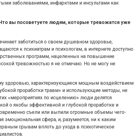
тыми заболеваниями, инфарктами и инсультами как
 Что вы посоветуете людям, которые тревожатся уже
ачинает заботиться о своем душевном здоровье,
аются к психиатрам и психологам, в интернете доступно
дарственных программ, нацеленных на повышение
ысокой тревожностью я не отмечаю. Но не могу не
ному здоровью, характеризующиеся мощным воздействием
глубокой проработки травм» и использующие методы, не
этих «мероприятиях по исцелению» люди делятся
кой о якобы эффективной и глубокой проработке и
дновременно съели или выпили огромные объемы чего-
я эмоциональная сфера, и, разумеется, ни к каким
нервным срывам вплоть до ухода в психотическое
циалистов.