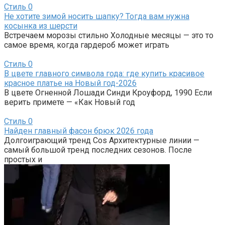
Стиль
0
Не хотите зимой носить шапку? Тогда вам нужна
косынка из шерсти
Встречаем морозы стильно Холодные месяцы — это то
самое время, когда гардероб может играть
Стиль
0
В цвете главного символа года: где купить красивое
красное платье на Новый год-2026
В цвете Огненной Лошади Синди Кроуфорд, 1990 Если
верить примете — «Как Новый год
Стиль
0
Найден главный фасон брюк 2026 года
Долгоиграющий тренд Cos Архитектурные линии —
самый большой тренд последних сезонов. После
простых и