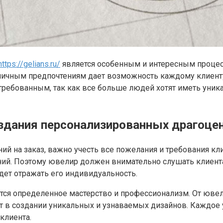
https://gelians.ru/
является особенным и интересным процес
ичным предпочтениям дает возможность каждому клиенту п
требованным, так как все больше людей хотят иметь уни
оздания персонализированных драгоце
й на заказ, важно учесть все пожелания и требования кл
ний. Поэтому ювелир должен внимательно слушать клиента 
дет отражать его индивидуальность.
тся определенное мастерство и профессионализм. От ювел
нт в создании уникальных и узнаваемых дизайнов. Каждо
клиента.