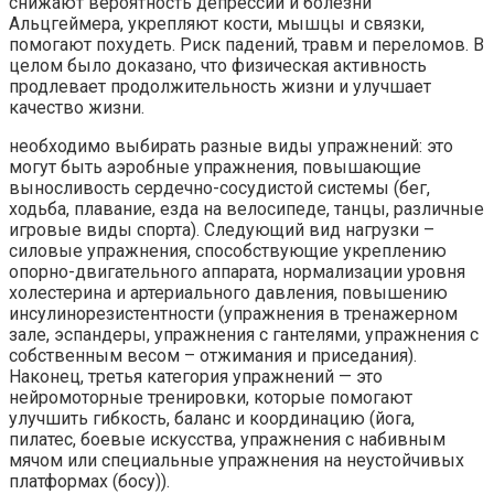
снижают вероятность депрессии и болезни
Альцгеймера, укрепляют кости, мышцы и связки,
помогают похудеть. Риск падений, травм и переломов. В
целом было доказано, что физическая активность
продлевает продолжительность жизни и улучшает
качество жизни.
необходимо выбирать разные виды упражнений: это
могут быть аэробные упражнения, повышающие
выносливость сердечно-сосудистой системы (бег,
ходьба, плавание, езда на велосипеде, танцы, различные
игровые виды спорта). Следующий вид нагрузки –
силовые упражнения, способствующие укреплению
опорно-двигательного аппарата, нормализации уровня
холестерина и артериального давления, повышению
инсулинорезистентности (упражнения в тренажерном
зале, эспандеры, упражнения с гантелями, упражнения с
собственным весом – отжимания и приседания).
Наконец, третья категория упражнений — это
нейромоторные тренировки, которые помогают
улучшить гибкость, баланс и координацию (йога,
пилатес, боевые искусства, упражнения с набивным
мячом или специальные упражнения на неустойчивых
платформах (босу)).