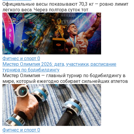
Официальные весы показывают 70,3 кг — ровно лимит
лёгкого веса. Через полтора суток тот
Фитнес и спорт
0
Мистер Олимпия 2026: дата, участники, расписание
турнира по бодибилдингу
Мистер Олимпия — главный турнир по бодибилдингу в
мире, который ежегодно собирает сильнейших атлетов
Фитнес и спорт
0