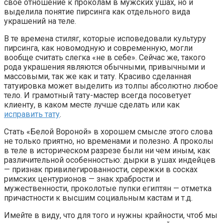
свое отношение к проколам в мужских ушах, но и
выделила понятие пирсинга как отдельного вида
украшений на теле.
В те времена стиляг, которые исповедовали культуру
пирсинга, как новомодную и современную, могли
вообще считать слегка «не в себе». Сейчас же, такого
рода украшения являются обычными, привычными и
массовыми, так же как и тату. Красиво сделанная
татуировка может выделить из толпы абсолютно любое
тело. И грамотный тату-мастер всегда посоветует
клиенту, в каком месте лучше сделать или как
исправить тату
.
Стать «Белой Вороной» в хорошем смысле этого слова
не только приятно, но временами и полезно. А проколы
в теле в историческом разрезе были ни чем иным, как
различительной особенностью: дырки в ушах индейцев
— признак привилегированности, сережки в сосках
римских центурионов — знак храбрости и
мужественности, проколотые пупки египтян — отметка
причастности к высшим социальным кастам и т.д.
Имейте в виду, что для того и нужны крайности, чтоб мы