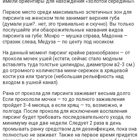
имели ориентиры для нахождения «золотой середины».
Первое место среди максимально эстетичных зон для
пирсинга на женском теле занимает верхняя губа
(думали уши?.. нет, это тривиально и скучно). Вы только
послушайте эти обворожительные названия видов
пирсинга на губе: Монро — мушка справа, Мадонна —
стразик слева, Медуза — по центу под носиком.
На данный момент пирсинг крайне разнообразен — от
прокола мочек ушей (кстати, сейчас стало модным
вставлять туда толстые цилиндры, диаметром в2-3 см.)
до огромного количества мини-сережек в хрящевой
кости уха или трагусе (небольшая рельефность над
входом в ушной канал).
Рана от прокола для пирсинга заживает весьма долго.
Если прокололи мочки — то до полного заживления
пройдет 3-4 месяца, а если хрящ — то, возможно, и
полгода. После прокола для исключения воспаления
пирсинг будет требовать последовательного ухода, по
минимуму еще две недели. Следует 2 раза в день
промывать ранку средством для дезинфекции, пока она
полностью не заживет. Также на первое время придется