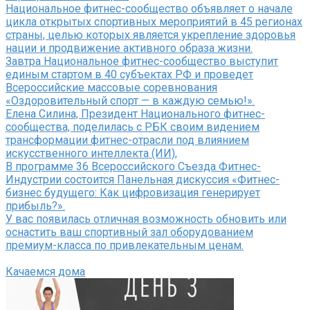
Национальное фитнес-сообщество объявляет о начале
цикла открытых спортивных мероприятий в 45 регионах
страны, целью которых является укрепление здоровья
нации и продвижение активного образа жизни.
Завтра Национальное фитнес-сообщество выступит
единым стартом в 40 субъектах РФ и проведет
Всероссийские массовые соревнования
«Оздоровительный спорт — в каждую семью!».
Елена Силина, Президент Национального фитнес-
сообщества, поделилась с РБК своим видением
трансформации фитнес-отрасли под влиянием
искусственного интеллекта (ИИ),
В программе 36 Всероссийского Съезда Фитнес-
Индустрии состоится Панельная дискуссия «Фитнес-
бизнес будущего: Как цифровизация генерирует
прибыль?».
У вас появилась отличная возможность обновить или
оснастить ваш спортивный зал оборудованием
премиум-класса по привлекательным ценам.
Качаемся дома