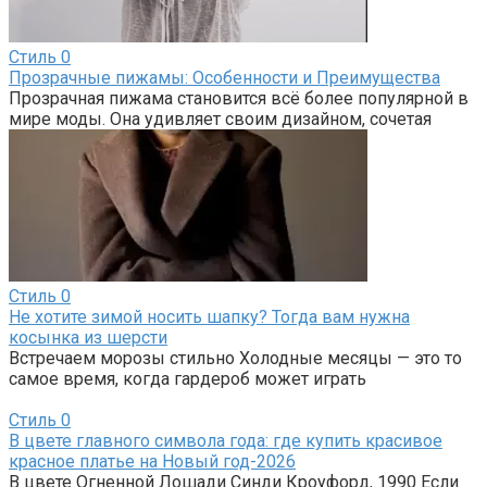
Стиль
0
Прозрачные пижамы: Особенности и Преимущества
Прозрачная пижама становится всё более популярной в
мире моды. Она удивляет своим дизайном, сочетая
Стиль
0
Не хотите зимой носить шапку? Тогда вам нужна
косынка из шерсти
Встречаем морозы стильно Холодные месяцы — это то
самое время, когда гардероб может играть
Стиль
0
В цвете главного символа года: где купить красивое
красное платье на Новый год-2026
В цвете Огненной Лошади Синди Кроуфорд, 1990 Если