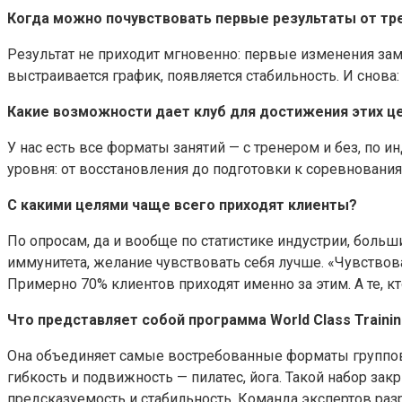
Когда можно почувствовать первые результаты от тр
Результат не приходит мгновенно: первые изменения зам
выстраивается график, появляется стабильность. И снова:
Какие возможности дает клуб для достижения этих ц
У нас есть все форматы занятий — с тренером и без, по 
уровня: от восстановления до подготовки к соревнования
С какими целями чаще всего приходят клиенты?
По опросам, да и вообще по статистике индустрии, больш
иммунитета, желание чувствовать себя лучше. «Чувствова
Примерно 70% клиентов приходят именно за этим. А те, к
Что представляет собой программа World Class Traini
Она объединяет самые востребованные форматы групповы
гибкость и подвижность — пилатес, йога. Такой набор за
предсказуемость и стабильность. Команда экспертов раз