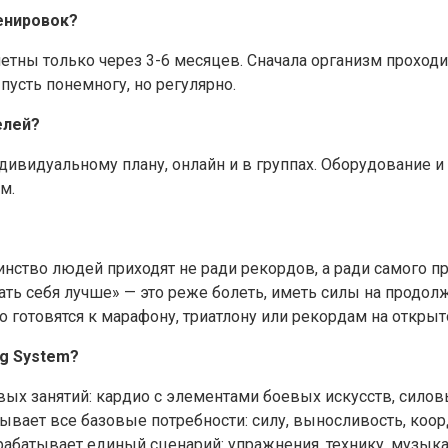
енировок?
етны только через 3-6 месяцев. Сначала организм проходи
 пусть понемногу, но регулярно.
елей?
индивидуальному плану, онлайн и в группах. Оборудование
м.
инство людей приходят не ради рекордов, а ради самого п
ть себя лучше» — это реже болеть, иметь силы на продолж
то готовятся к марафону, триатлону или рекордам на откры
ng System?
х занятий: кардио с элементами боевых искусств, силов
крывает все базовые потребности: силу, выносливость, ко
рабатывает единый сценарий: упражнения, технику, музык