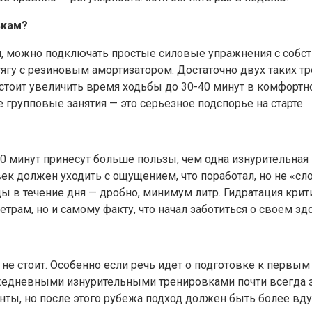
вкам?
ти, можно подключать простые силовые упражнения с собс
 тягу с резиновым амортизатором. Достаточно двух таких т
тоит увеличить время ходьбы до 30-40 минут в комфортно
групповые занятия — это серьезное подспорье на старте.
30 минут принесут больше пользы, чем одна изнурительная
ек должен уходить с ощущением, что поработал, но не «сл
ы в течение дня — дробно, минимум литр. Гидратация крит
рам, но и самому факту, что начал заботиться о своем зд
ь не стоит. Особенно если речь идет о подготовке к первы
жедневными изнурительными тренировками почти всегда за
ты, но после этого рубежа подход должен быть более вд