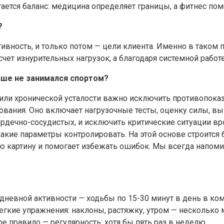
ется баланс: медицина определяет границы, а фитнес помо
?
ивность, и только потом — цели клиента. Именно в таком 
счет изнурительных нагрузок, а благодаря системной работе
ньше не занимался спортом?
или хронической усталости важно исключить противопоказ
рования. Оно включает нагрузочные тесты, оценку силы, в
ердечно-сосудистых, и исключить критические ситуации вро
акие параметры контролировать. На этой основе строится
ую картину и помогает избежать ошибок. Мы всегда напоми
едневной активности — ходьбы по 15-30 минут в день в ком
гкие упражнения: наклоны, растяжку, утром — несколько м
е правило — регулярность: хотя бы пять раз в неделю.