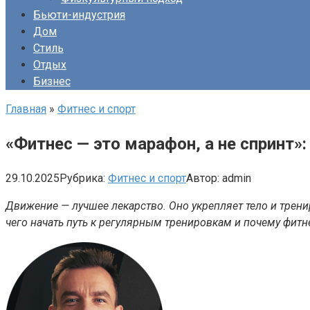
Бьюти-индустрия
Дом
Стиль
Отдых
Бизнес
Главная
»
Фитнес и спорт
«Фитнес — это марафон, а не спринт
29.10.2025
Рубрика:
Фитнес и спорт
Автор:
admin
Движение — лучшее лекарство. Оно укрепляет тело и тренир
чего начать путь к регулярным тренировкам и почему фитн