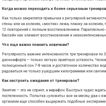
Когда можно переходить к более серьезным трениро
Как только закрепится привычка к регулярной активнос
стены или на коленях, «мостик» лежа, планку на коленях,
12 повторений с полным восстановлением. Параллельно с
бассейн как элемент восстановления и низкоинтенсивные 
Что еще важно помнить новичкам?
Регулярность важнее интенсивности: три тренировки по 
дискомфорта — только легкую приятную усталость. Челов
полноценный сон 7-8 часов и достаточное количество вод
радоваться не только ушедшим килограммам или сантимет
Как настроить ожидания от тренировок?
Занятия — это не спринт, а марафон. Быстрых чудес ждат
постепенность. Попытка «уложить» все за месяц-два с е
организм еще способен выдержать подобные эксперимен