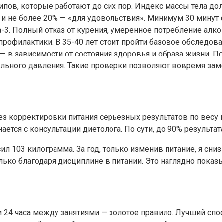
ипов, которые работают до сих пор. Индекс массы тела до
ы и не более 20% — «для удовольствия». Минимум 30 минут
-3. Полный отказ от курения, умеренное потребление алко
рофилактики. В 35-40 лет стоит пройти базовое обследова
— в зависимости от состояния здоровья и образа жизни. 
иального давления. Такие проверки позволяют вовремя за
 корректировки питания серьезных результатов по весу и с
ется с консультации диетолога. По сути, до 90% результат
ил 103 килограмма. За год, только изменив питание, я сни
лько благодаря дисциплине в питании. Это наглядно показ
 24 часа между занятиями — золотое правило. Лучший спос