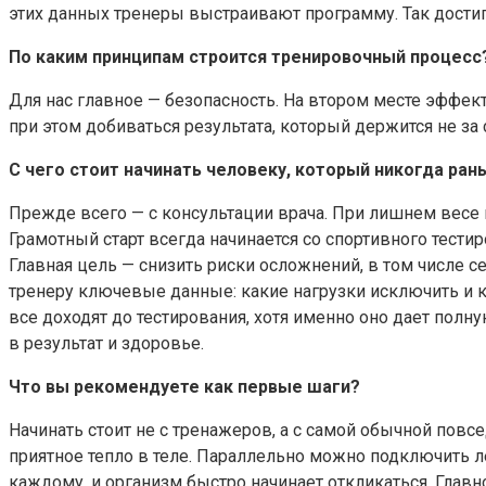
этих данных тренеры выстраивают программу. Так достига
По каким принципам строится тренировочный процесс
Для нас главное — безопасность. На втором месте эффект
при этом добиваться результата, который держится не за 
С чего стоит начинать человеку, который никогда ра
Прежде всего — с консультации врача. При лишнем весе 
Грамотный старт всегда начинается со спортивного тести
Главная цель — снизить риски осложнений, в том числе с
тренеру ключевые данные: какие нагрузки исключить и к
все доходят до тестирования, хотя именно оно дает полн
в результат и здоровье.
Что вы рекомендуете как первые шаги?
Начинать стоит не с тренажеров, а с самой обычной повс
приятное тепло в теле. Параллельно можно подключить ле
каждому, и организм быстро начинает откликаться. Главно