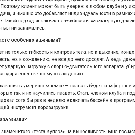
у. Поэтому клиент может быть уверен: в любом клубе и у 
дача, и именно это добавляет индивидуальности в рамках 
. Такой подход исключает случайность, характерную для авт
ы вы ни занимались.
таете особенно важными?
ет не только гибкость и контроль тела, но и дыхание, кон
есть, но, к сожалению, не все до него доходят. А ведь да
ет ударную нагрузку с опорно-двигательного аппарата, уб
лагодаря естественному охлаждению.
плавания в умеренном темпе — плавать будет комфортнее и 
орые так и не научились плавать. Стать членом клуба и п
ндовал хотя бы раз в неделю включать бассейн в программ
щий инструмент перезагрузки.
аза жизни?
 знаменитого «теста Купера» на выносливость. Мне посчас