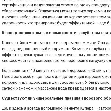
сертификацию и ведут занятия строго по этому стандарт
сбалансированной. Отличаться может только харизма и по
вносятся небольшие изменения, но каркас остается тем же
уверенность, что тренировка будет эффективной — где б
Какие дополнительные возможности в клубах вы счи
Конечно, йога — это мастхэв в современном мире. Она да
взгляд, недооцененный инструмент. Во многих клубах он 
эффект: перезагружает на энергетическом уровне, снима
«невесомости» и позволяет легче переносить нагрузку б
Если сравнить: 40 минут на беговой дорожке и 40 минут 
Плюс есть особая ценность для детей и для взрослых, кот
полезно и для здоровья, и для уверенности. Я бы рекоме
сауной, хамамом и массажем вода превращается в настоя
Существуют ли универсальные правила здорового обр
Да, и здесь я всегда вспоминаю Кеннета Купера — автора