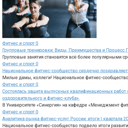
Фитнес и спорт
0
Групповые тренировки: Виды, Преимущества и Процесс 
Групповые занятия становятся всё более популярными с
Фитнес и спорт
0
Национальное фитнес-сообщество сердечно поздравляет 
Милые дамы, коллеги! Национальное фитнес-сообщество с
Фитнес и спорт
0
Cостоялась защита выпускных квалификационных работ 
оздоровительного и фитнес-клуба».
В Университете «Синергия» на кафедре «Менеджмент фи
Фитнес и спорт
0
Аналитика рынка фитнес-услуг России: итоги I квартала 20
Национальное фитнес-сообщество подвело итоги развития