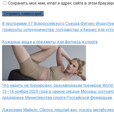
Сохранить моё имя, email и адрес сайта в этом брауз
В программе 37 Всероссийского Съезда Фитнес-Индустрии
горизонты сотрудничества: государство и бизнес для уст
Кожаные вещи и предметы для фитнеса и спорта
Что надеть на тренировку: рекомендации тренеров World 
13–14 ноября 2025 года в самом сердце Москвы состоит
поддержке Министерства спорта Российской Федерации.
Джиллиан Майклс: Сбрось лишний вес, ускорь метаболи