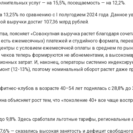
лнительных услуг — на 15,5%, посещаемость — на 12,2%.
 13,25% по сравнению с I полугодием 2024 года. Данное 
ой выручки достиг 107,36 млрд рублей.
тва, поясняет «Совокупная выручка растет благодаря соч
о есть ежемесячных) платежей и студийного формата, пере
ентры с условием ежемесячной оплаты в среднем по рынку
% чеков теперь формируются не абонементами, а высоком
ционных затрат. И, наконец, операторы системно индексир
монт (12-13%), поэтому номинальный оборот растет даже п
фитнес-клубов в возрасте 40–54 лет поднялась с 28,8% до 
а объясняет рост тем, что «поколение 40+ все чаще восп
 до 9,8%. Здесь сработали льготные тарифы, региональные
7,6% — сказались высокая занятость и дефицит свободного