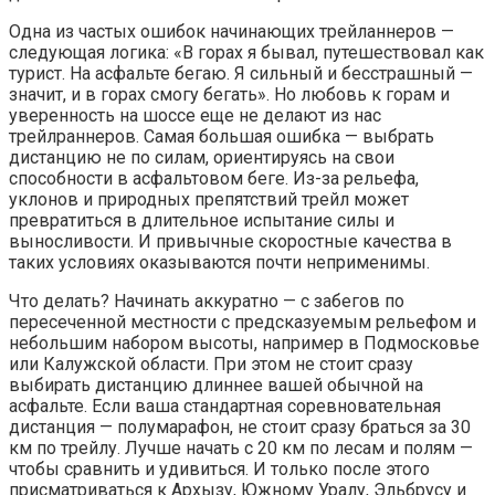
Одна из частых ошибок начинающих трейланнеров —
следующая логика: «В горах я бывал, путешествовал как
турист. На асфальте бегаю. Я сильный и бесстрашный —
значит, и в горах смогу бегать». Но любовь к горам и
уверенность на шоссе еще не делают из нас
трейлраннеров. Самая большая ошибка — выбрать
дистанцию не по силам, ориентируясь на свои
способности в асфальтовом беге. Из-за рельефа,
уклонов и природных препятствий трейл может
превратиться в длительное испытание силы и
выносливости. И привычные скоростные качества в
таких условиях оказываются почти неприменимы.
Что делать? Начинать аккуратно — с забегов по
пересеченной местности с предсказуемым рельефом и
небольшим набором высоты, например в Подмосковье
или Калужской области. При этом не стоит сразу
выбирать дистанцию длиннее вашей обычной на
асфальте. Если ваша стандартная соревновательная
дистанция — полумарафон, не стоит сразу браться за 30
км по трейлу. Лучше начать с 20 км по лесам и полям —
чтобы сравнить и удивиться. И только после этого
присматриваться к Архызу, Южному Уралу, Эльбрусу и