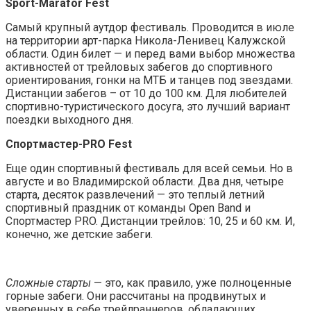
Sport-Marafor Fest
Самый крупный аутдор фестиваль. Проводится в июле
на территории арт-парка Никола-Ленивец Калужской
области. Один билет — и перед вами выбор множества
активностей от трейловых забегов до спортивного
ориентирования, гонки на МТБ и танцев под звездами.
Дистанции забегов – от 10 до 100 км. Для любителей
спортивно-туристического досуга, это лучший вариант
поездки выходного дня.
Спортмастер-PRO Fest
Еще один спортивный фестиваль для всей семьи. Но в
августе и во Владимирской области. Два дня, четыре
старта, десяток развлечений — это теплый летний
спортивный праздник от команды Open Band и
Спортмастер PRO. Дистанции трейлов: 10, 25 и 60 км. И,
конечно, же детские забеги.
Сложные старты
— это, как правило, уже полноценные
горные забеги. Они рассчитаны на продвинутых и
уверенных в себе трейлраннеров, обладающих