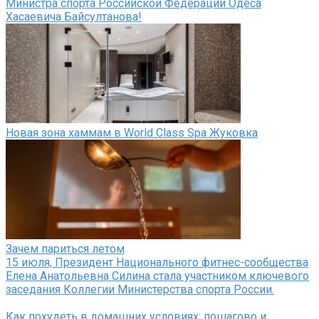
Министра спорта Российской Федерации Одеса
Хасаевича Байсултанова!
Новая зона хаммам в World Class Spa Жуковка
Зачем париться летом
15 июля, Президент Национального фитнес-сообщества
Елена Анатольевна Силина стала участником ключевого
заседания Коллегии Министерства спорта России.
Как похудеть в домашних условиях: пошагово и