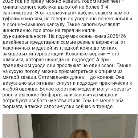
2025 год по праву можно назвать годом kitten heel —
миниатюрного каблука высотой не более 3-4
сантиметров. Этот «рюмочный» каблук знаком нам по
туфлям и мюлям, но теперь он уверенно перекочевал и
в осенне-зимнюю капсулу. Такие сапоги выглядят
женственно, при этом не теряя ни капли
функциональности. На подиумах осень-зима 2025/26
дизайнеры представили самые разные варианты: от
лаконичных моделей из гладкой кожи до мягких
замшевых интерпретаций. Кожаные версии — это
классика, которая никогда не подведет. А при
правильном уходе они прослужат не один сезон. Также
на сухую погоду можно присмотреться к опциям из
мягкой замши. Оптимальная длина — до колена. Она
визуально вытягивает силуэт и подходит практически к
любой одежде. Более короткие модели могут «резать»
рост, а высокие ботфорты или сапоги-гармошкой
потребуют особого чувства стиля. Тем не менее оба
формата, а также сапоги-чулки сейчас в тренде.