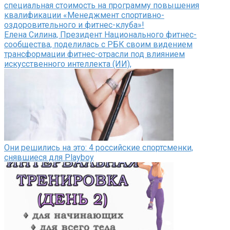
специальная стоимость на программу повышения
квалификации «Менеджмент спортивно-
оздоровительного и фитнес-клуба»!
Елена Силина, Президент Национального фитнес-
сообщества, поделилась с РБК своим видением
трансформации фитнес-отрасли под влиянием
искусственного интеллекта (ИИ),
Они решились на это: 4 российские спортсменки,
снявшиеся для Playboy