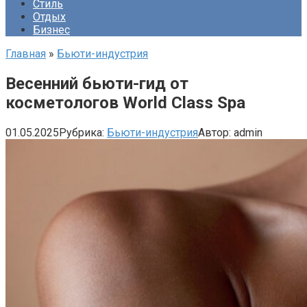
Стиль
Отдых
Бизнес
Главная
»
Бьюти-индустрия
Весенний бьюти-гид от
косметологов World Class Spa
01.05.2025
Рубрика:
Бьюти-индустрия
Автор:
admin