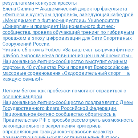
результатами конкурса красоты
Елена Силина — Академический директор факультета
«Фитнеса и культуры здоровья», заведующая кафедрой
«Менеджмент в фитнес-индустрии» Университета
«Синергия» и президент Национального фитнес-
сообщества, провела обучающий тренинг по гибридным
продажам в эпоху цифровизации для Сети Спортивных
Сооружений России.
Читайте об этом в Forbes: «За ваш счет: выручка фитнес-
клубов выросла из-за повышения цен на абонементы».
Национальное фитнес-сообщество выступит единым
стартом в 40 субъектах РФ и проведет Всероссийские
массовые соревнования «Оздоровительный спорт — в
каждую семью!»
Легким бегом: как пробежки помогают справиться с
осенней хандрой
Национальное фитнес-сообщество поздравляет с Днем
Государственного флага Российской Федерации.
Национальное фитнес-сообщество обратилось в
Правительство РФ с просьба рассмотреть возможность
законодательного закрепления критериев,
определяющих гражданско-правовой характер
взаимоотношений между организациями фитнес-