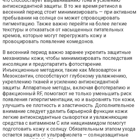
что способствует выравниванию тона и усилению
антиоксидантной защиты. В то же время ретинол в
весенний период стоит минимизировать — при активном
пребывании на солнце он может спровоцировать
пигментацию. Также важно перейти на более легкие
текстуры и отказаться от насыщенных питательных
кремов, которые могут перегружать кожу и
провоцировать появление комедонов.
В весенний период важно заранее укрепить защитные
механизмы кожи, чтобы минимизировать последствия
инсоляции и предотвратить фотостарение.
Инъекционные методики, такие как Мезовартон и
Мезоксантин, способствуют глубокому увлажнению,
укреплению тканей и усилению антиоксидантной
защиты. Аппаратные методы, включая фототерапию и
фракционный RF, помогают не только уменьшить риск
появления гиперпигментации, но и выровнять тон кожи,
улучшить ее плотность и эластичность. Дополнительное
внимание следует уделить барьерной функции кожи:
легкие антиоксидантные сыворотки и увлажняющие
средства с витамином C или ниацинамидом помогут
подготовить кожу к солнцу. Обязательным этапом ухода
остается защита от ультрафиолета — солнцезащитные