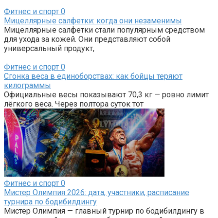
Фитнес и спорт
0
Мицеллярные салфетки: когда они незаменимы
Мицеллярные салфетки стали популярным средством
для ухода за кожей. Они представляют собой
универсальный продукт,
Фитнес и спорт
0
Сгонка веса в единоборствах: как бойцы теряют
килограммы
Официальные весы показывают 70,3 кг — ровно лимит
лёгкого веса. Через полтора суток тот
Фитнес и спорт
0
Мистер Олимпия 2026: дата, участники, расписание
турнира по бодибилдингу
Мистер Олимпия — главный турнир по бодибилдингу в