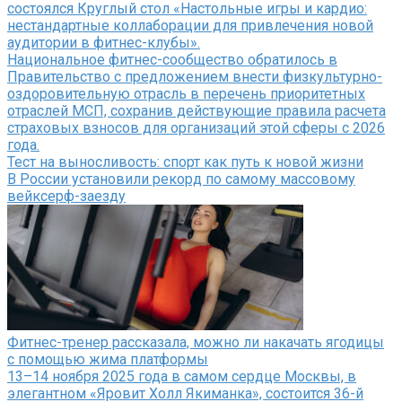
состоялся Круглый стол «Настольные игры и кардио:
нестандартные коллаборации для привлечения новой
аудитории в фитнес-клубы».
Национальное фитнес-сообщество обратилось в
Правительство с предложением внести физкультурно-
оздоровительную отрасль в перечень приоритетных
отраслей МСП, сохранив действующие правила расчета
страховых взносов для организаций этой сферы с 2026
года.
Тест на выносливость: спорт как путь к новой жизни
В России установили рекорд по самому массовому
вейксерф-заезду
Фитнес-тренер рассказала, можно ли накачать ягодицы
с помощью жима платформы
13–14 ноября 2025 года в самом сердце Москвы, в
элегантном «Яровит Холл Якиманка», состоится 36-й