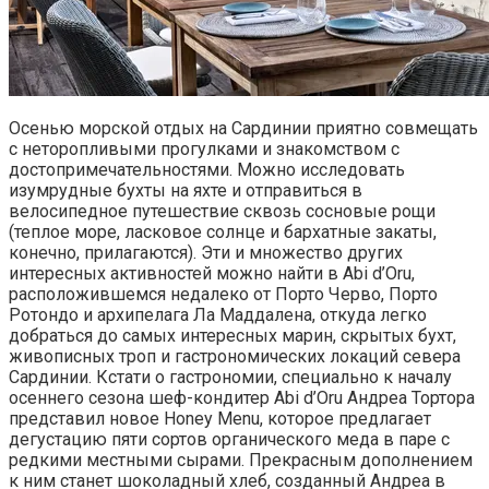
Осенью морской отдых на Сардинии приятно совмещать
с неторопливыми прогулками и знакомством с
достопримечательностями. Можно исследовать
изумрудные бухты на яхте и отправиться в
велосипедное путешествие сквозь сосновые рощи
(теплое море, ласковое солнце и бархатные закаты,
конечно, прилагаются). Эти и множество других
интересных активностей можно найти в Abi d’Oru,
расположившемся недалеко от Порто Черво, Порто
Ротондо и архипелага Ла Маддалена, откуда легко
добраться до самых интересных марин, скрытых бухт,
живописных троп и гастрономических локаций севера
Сардинии. Кстати о гастрономии, специально к началу
осеннего сезона шеф-кондитер Abi d’Oru Андреа Тортора
представил новое Honey Menu, которое предлагает
дегустацию пяти сортов органического меда в паре с
редкими местными сырами. Прекрасным дополнением
к ним станет шоколадный хлеб, созданный Андреа в