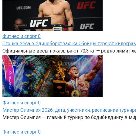
Фитнес и спорт
0
Сгонка веса в единоборствах: как бойцы теряют килогр
Официальные весы показывают 70,3 кг — ровно лимит лёг
Фитнес и спорт
0
Мистер Олимпия 2026: дата, участники, расписание турнир
Мистер Олимпия — главный турнир по бодибилдингу в ми
Фитнес и спорт
0