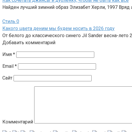
Как сочетать джинсы и дубленку, чтобы не быть как все
Найден лучший зимний образ Элизабет Херли, 1997 Вряд
Стиль
0
Какого цвета деним мы будем носить в 2026 году
От белого до классического синего Jil Sander весна-ле
Добавить комментарий
Имя
*
Email
*
Сайт
Комментарий