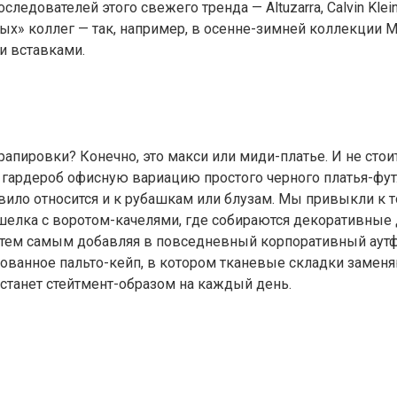
дователей этого свежего тренда — Altuzarra, Calvin Klein 
дых» коллег — так, например, в осенне-зимней коллекции 
и вставками.
апировки? Конечно, это макси или миди-платье. И не стои
 гардероб офисную вариацию простого черного платья-фут
правило относится и к рубашкам или блузам. Мы привыкли 
шелка с воротом-качелями, где собираются декоративные
 тем самым добавляя в повседневный корпоративный аутфи
ованное пальто-кейп, в котором тканевые складки заменя
станет стейтмент-образом на каждый день.