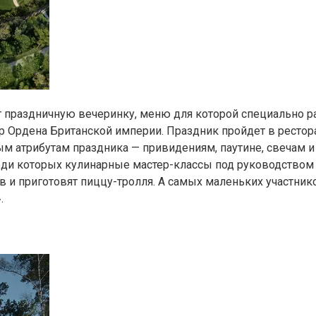
ут праздничную вечеринку, меню для которой специально р
 Ордена Британской империи. Праздник пройдет в ресторане
м атрибутам праздника — привидениям, паутине, свечам и
реди которых кулинарные мастер-классы под руководство
ов и приготовят пиццу-тролля. А самых маленьких участни
.