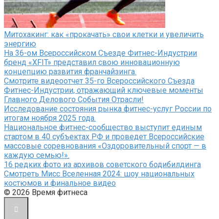
Митохакинг: как «прокачать» свои клетки и увеличить
энергию
На 36-ом Всероссийском Съезде Фитнес-Индустрии
бренд «XFIT» представил свою инновационную
концепцию развития франчайзинга.
Смотрите видеоотчет 35-го Всероссийского Съезда
Фитнес-Индустрии, отражающий ключевые моменты
Главного Делового События Отрасли!
Исследование состояния рынка фитнес-услуг России по
итогам ноября 2025 года.
Национальное фитнес-сообщество выступит единым
стартом в 40 субъектах РФ и проведет Всероссийские
массовые соревнования «Оздоровительный спорт — в
каждую семью!».
16 редких фото из архивов советского бодибилдинга
Смотреть Мисс Вселенная 2024: шоу национальных
костюмов и финальное видео
© 2026 Время фитнеса