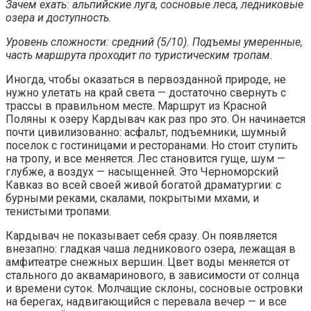
Зачем ехать: альпийские луга, сосновые леса, ледниковые
озера и доступность.
Уровень сложности: средний (5/10). Подъемы умеренные,
часть маршрута проходит по туристическим тропам.
Иногда, чтобы оказаться в первозданной природе, не
нужно улетать на край света — достаточно свернуть с
трассы в правильном месте. Маршрут из Красной
Поляны к озеру Кардывач как раз про это. Он начинается
почти цивилизованно: асфальт, подъемники, шумный
поселок с гостиницами и ресторанами. Но стоит ступить
на тропу, и все меняется. Лес становится гуще, шум —
глубже, а воздух — насыщенней. Это Черноморский
Кавказ во всей своей живой богатой драматургии: с
бурными реками, скалами, покрытыми мхами, и
тенистыми тропами.
Кардывач не показывает себя сразу. Он появляется
внезапно: гладкая чаша ледникового озера, лежащая в
амфитеатре снежных вершин. Цвет воды меняется от
стального до аквамаринового, в зависимости от солнца
и времени суток. Молчащие склоны, сосновые островки
на берегах, надвигающийся с перевала вечер — и все