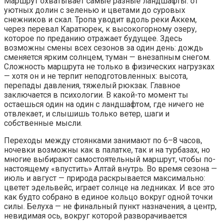
Маршрут охватывает самые разные ландшафты: от
уютных долин с зеленью и цветами до суровых
снежников и скал. Тропа уводит вдоль реки Аккем,
через перевал Каратюрек, к высокогорному озеру,
которое по преданию отражает будущее. Здесь
возможны смены всех сезонов за один день: дождь
сменяется ярким солнцем, туман — внезапным снегом.
Сложность маршрута не только в физических нагрузках
— хотя он и не терпит неподготовленных: высота,
перепады давления, тяжелый рюкзак. Главное
заключается в психологии. В какой-то момент ты
остаешься один на один с ландшафтом, где ничего не
отвлекает, и слышишь только ветер, шаги и
собственные мысли.
Переходы между стоянками занимают по 6–8 часов,
ночевки возможны как в палатке, так и на турбазах, но
многие выбирают самостоятельный маршрут, чтобы по-
настоящему «впустить» Алтай внутрь. Во время сезона —
июль и август — природа раскрывается максимально:
цветет эдельвейс, играет солнце на ледниках. И все это
как будто собрано в единое кольцо вокруг одной точки
силы. Белуха — не финальный пункт назначения, а центр,
невидимая ось, вокруг которой разворачивается