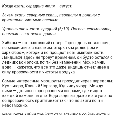
Когда ехать: середина июля – август.
Зачем ехать: северные скалы, перевалы и долины с
кристально чистыми озерами.
Уровень сложности: средний (6/10). Погода переменчива,
возможны затяжные дожди.
Хибины — это настоящий север. Горы здесь невысокие,
но массивные, с жестким, открытым рельефом и
характером, который не прощает невнимательности.
Ландшафт здесь не тронут временем, он будто остался с
ледниковой эпохи, почти без изменений. Мох, камни,
вода — кажется, что все это даже видишь отчетливее в
силу прозрачности и чистоты воздуха.
Самые интересные маршруты проходят через перевалы:
Куэльпорр, Южный Чоргорр, Юдычвумчорр. Между
ними — долины с прозрачными озерами, где виден
каждый камень на дне. Вода ледяная, даже в августе, но
ее прозрачность притягивает так, что не зайти почти
невозможно.
Маршруты Хибин требуют от участников собранности и