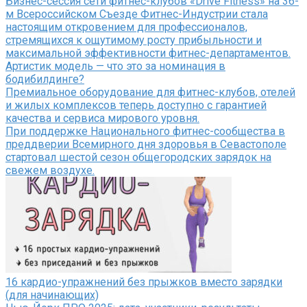
Бизнес-сессия сети фитнес-клубов «Drive Fitness» на 36-
м Всероссийском Съезде Фитнес-Индустрии стала
настоящим откровением для профессионалов,
стремящихся к ощутимому росту прибыльности и
максимальной эффективности фитнес-департаментов.
Артистик модель — что это за номинация в
бодибилдинге?
Премиальное оборудование для фитнес-клубов, отелей
и жилых комплексов теперь доступно с гарантией
качества и сервиса мирового уровня.
При поддержке Национального фитнес-сообщества в
преддверии Всемирного дня здоровья в Севастополе
стартовал шестой сезон общегородских зарядок на
свежем воздухе.
16 кардио-упражнений без прыжков вместо зарядки
(для начинающих)