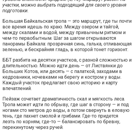
участки, можно выбрать подходящий для своего уровня
подготовки.
Большая Байкальская тропа — это маршрут, где ты почти
все время идешь по краю. Между озером и тайгой,
между скалами и водой, между привычным ритмом и
чем-то первобытным. Шаг за шагом открываются
панорамы Байкала: прозрачная синь, галька, отливающая
зеленью, и бескрайняя гладь, в которой тонет горизонт.
ББТ разбита на десятки участков, с разной сложностью и
длительностью. Можно идти день — от Листвянки до
Больших Котов, или десять — с палаткой, заходами в
кедровники, ночевками на берегу и костром у воды.
Каждый участок предлагает свою историю и карту
впечатлений.
Пейзаж сочетает драматичность скал и мягкость леса.
Тропа может идти по обрыву, где шаг в сторону — и под
ногами сто метров до воды, а потом свернуть в еловую
тень, где пахнет смолой и грибами. Где-то придется
лезть по корням, где-то — балансировать по бревну,
перекинутому через ручей.