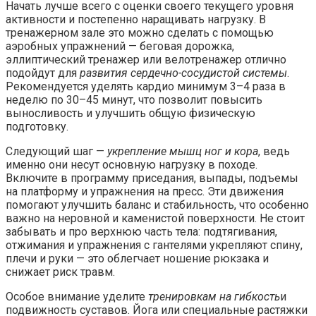
Начать лучше всего с оценки своего текущего уровня
активности и постепенно наращивать нагрузку. В
тренажерном зале это можно сделать с помощью
аэробных упражнений — беговая дорожка,
эллиптический тренажер или велотренажер отлично
подойдут для
развития сердечно-сосудистой системы
.
Рекомендуется уделять кардио минимум 3–4 раза в
неделю по 30–45 минут, что позволит повысить
выносливость и улучшить общую физическую
подготовку.
Следующий шаг —
укрепление мышц ног и кора
, ведь
именно они несут основную нагрузку в походе.
Включите в программу приседания, выпады, подъемы
на платформу и упражнения на пресс. Эти движения
помогают улучшить баланс и стабильность, что особенно
важно на неровной и каменистой поверхности. Не стоит
забывать и про верхнюю часть тела: подтягивания,
отжимания и упражнения с гантелями укрепляют спину,
плечи и руки — это облегчает ношение рюкзака и
снижает риск травм.
Особое внимание уделите
тренировкам на гибкость
и
подвижность суставов. Йога или специальные растяжки