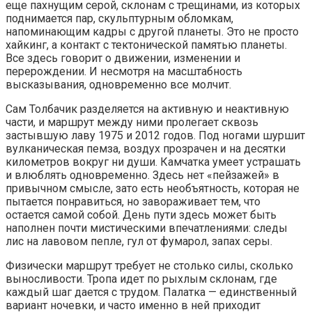
еще пахнущим серой, склонам с трещинами, из которых
поднимается пар, скульптурным обломкам,
напоминающим кадры с другой планеты. Это не просто
хайкинг, а контакт с тектонической памятью планеты.
Все здесь говорит о движении, изменении и
перерождении. И несмотря на масштабность
высказывания, одновременно все молчит.
Сам Толбачик разделяется на активную и неактивную
части, и маршрут между ними пролегает сквозь
застывшую лаву 1975 и 2012 годов. Под ногами шуршит
вулканическая пемза, воздух прозрачен и на десятки
километров вокруг ни души. Камчатка умеет устрашать
и влюблять одновременно. Здесь нет «пейзажей» в
привычном смысле, зато есть необъятность, которая не
пытается понравиться, но завораживает тем, что
остается самой собой. День пути здесь может быть
наполнен почти мистическими впечатлениями: следы
лис на лавовом пепле, гул от фумарол, запах серы.
Физически маршрут требует не столько силы, сколько
выносливости. Тропа идет по рыхлым склонам, где
каждый шаг дается с трудом. Палатка — единственный
вариант ночевки, и часто именно в ней приходит