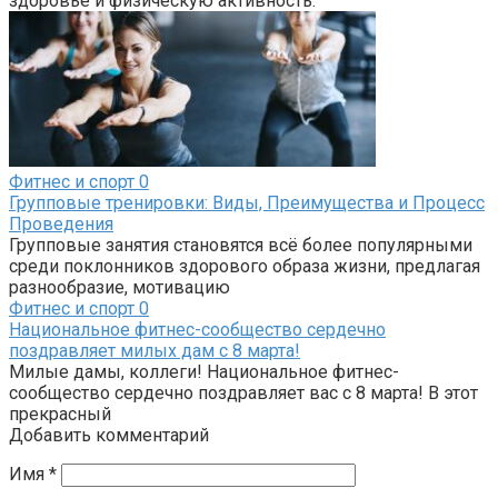
здоровье и физическую активность.
Фитнес и спорт
0
Групповые тренировки: Виды, Преимущества и Процесс
Проведения
Групповые занятия становятся всё более популярными
среди поклонников здорового образа жизни, предлагая
разнообразие, мотивацию
Фитнес и спорт
0
Национальное фитнес-сообщество сердечно
поздравляет милых дам с 8 марта!
Милые дамы, коллеги! Национальное фитнес-
сообщество сердечно поздравляет вас с 8 марта! В этот
прекрасный
Добавить комментарий
Имя
*